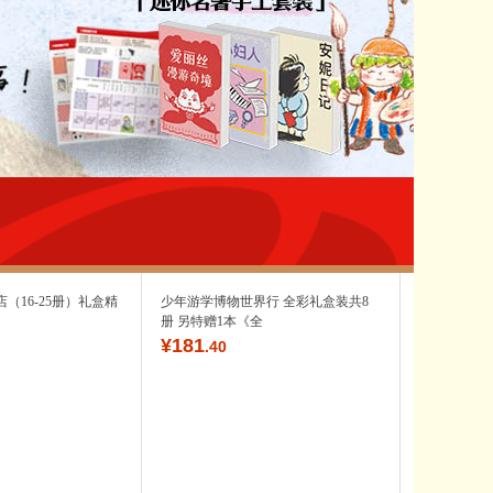
具
品
外
品
讯
音
公
器
（16-25册）礼盒精
少年游学博物世界行 全彩礼盒装共8
册 另特赠1本《全
¥
181
.40