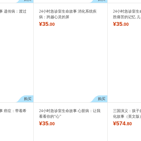
事 遗传病：渡过
24小时急诊室生命故事 消化系统疾
24小时急诊室生
病：跨越心灵的屏
胜痛苦的记忆 儿
¥
35
¥
35
.00
.00
购买
购买
事 癌症：带着希
24小时急诊室生命故事 心脏病：让我
三国演义：孩子
看看你的“心”
化故事（英文版
¥
35
¥
574
.00
.80