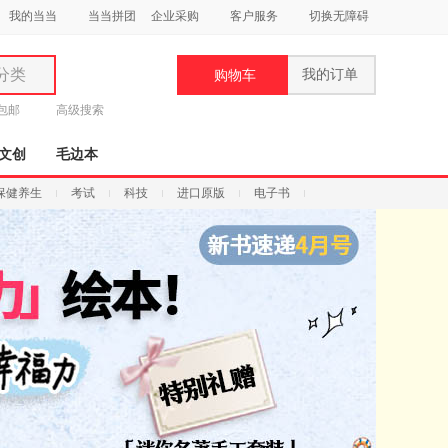
我的当当
当当拼团
企业采购
客户服务
切换无障碍
分类
我的订单
购物车
类
元包邮
高级搜索
文创
毛边本
保健养生
考试
科技
进口原版
电子书
妆
品
饰
鞋
用
饰