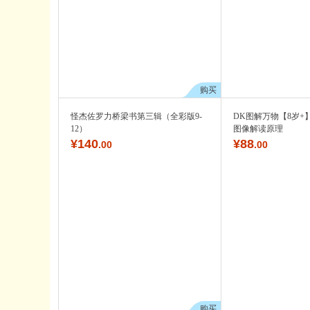
购买
怪杰佐罗力桥梁书第三辑（全彩版9-
DK图解万物【8岁+
12）
图像解读原理
¥
140
¥
88
.00
.00
购买