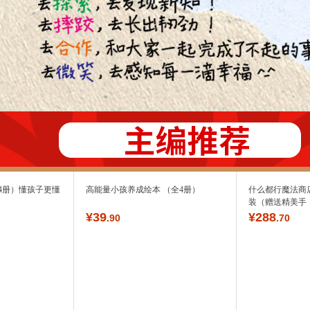
箱包皮
手表饰
运动户
汽车用
食品
手机通
数码影
电脑办
大家电
家用电
4册）懂孩子更懂
高能量小孩养成绘本 （全4册）
什么都行魔法商店
装（赠送精美手
¥
39
¥
288
.90
.70