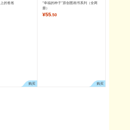
岛上的爸爸
“幸福的种子”原创图画书系列（全两
册）
¥
55
.50
购买
购买