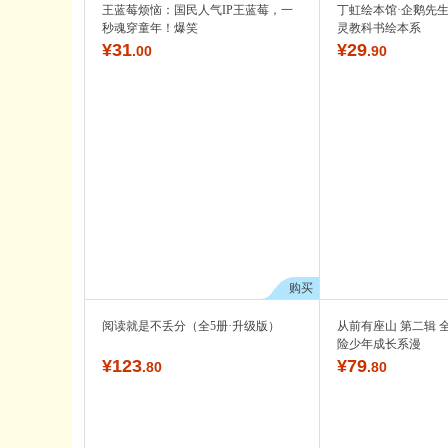
王蓝莓烦恼：国民人气IP王蓝莓，一
丁虹绘本馆·企鹅先
秒魂穿童年！爆笑
灵教科书绘本系
¥
31
¥
29
.00
.90
购买
阅读就是不丢分（全5册·升级版）
从前有座山 第二辑 
险少年成长系漫
¥
123
¥
79
.80
.80