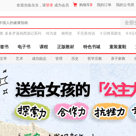
购物车
0
我的订单
我的云书房
欢迎光临当当，请
登录
成为会员
全部
中国人的健康指南
全部分
搜:
多多罗漫画西游记系列
何为道
南明史
不完美传说
十日终焉新生
9.9
尾品汇
图书
签书
电子书
课程
正版教材
特色书城
童装童鞋
电子书
文学
艺术
成功励志
管理
历史
哲学宗教
亲子家教
音像
影视
时尚美
母婴用
玩具
孕婴服
童装童
家居日
家具装
服装
鞋