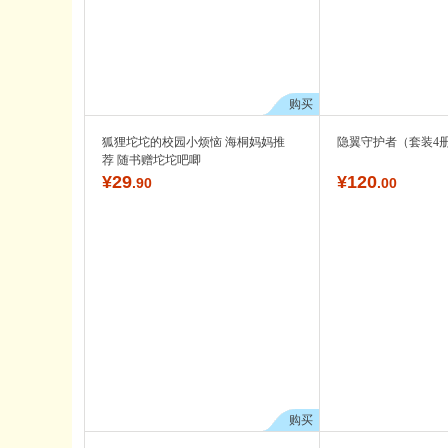
购买
狐狸坨坨的校园小烦恼 海桐妈妈推
隐翼守护者（套装4
荐 随书赠坨坨吧唧
¥
29
¥
120
.90
.00
购买