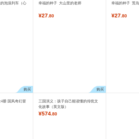
生的泡澡列车（心
幸福的种子 大山里的老师
幸福的种子 荒
¥
27
¥
27
.80
.80
购买
购买
全4册 国风奇幻冒
三国演义：孩子自己能读懂的传统文
化故事（英文版）
¥
574
.80