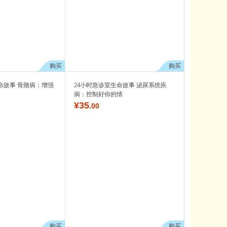
购买
购买
命故事 骨胳病：增强
24小时急诊室生命故事 泌尿系统疾
病：控制好你的情
¥
35
.00
购买
购买