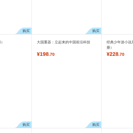
购买
购买
册）
大国重器：立起来的中国前沿科技
经典少年游小说
册）
¥
198
¥
228
.70
.70
购买
购买