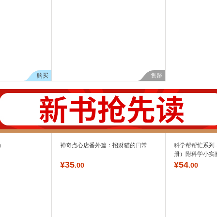
购买
售罄
）
神奇点心店番外篇：招财猫的日常
科学帮帮忙系列
册）附科学小实
¥
35
¥
54
.00
.00