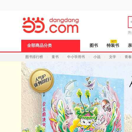
新
窗
口
打
开
无
障
热
碍
说
全部商品分类
图书
特装书
亲
明
页
图书排行榜
童书
中小学用书
小说
文学
青春
面,
按
Ctrl
加
波
浪
键
打
开
导
盲
模
式