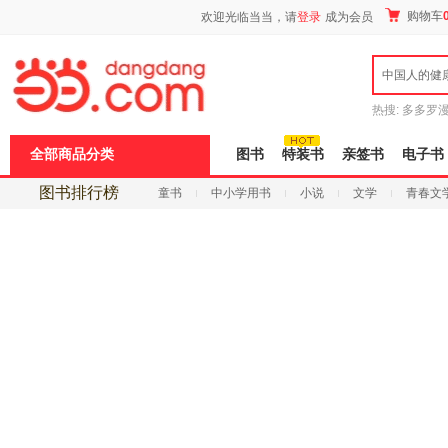
新
购物车
欢迎光临当当，请
登录
成为会员
窗
口
打
中国人的健
开
无
障
热搜:
多多罗
碍
传说
十日终
说
全部商品分类
图书
特装书
亲签书
电子书
明
页
图书排行榜
童书
中小学用书
小说
文学
青春文
面,
按
考试
科技
进口原版
电子书
Ctrl
加
波
浪
键
打
开
导
盲
模
式