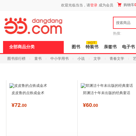
新
购物车
欢迎光临当当，请
登录
成为会员
窗
口
打
搜索商品
开
无
障
热搜:
碍
说
全部商品分类
图书
特装书
亲签书
电子书
明
页
图书排行榜
童书
中小学用书
小说
文学
青春文学
面,
按
科技
进口原版
电子书
Ctrl
加
波
浪
键
皮皮鲁的点铁成金术
郑渊洁十年未出版的经典童话
打
开
¥
72
¥
60
导
.00
.00
盲
模
式