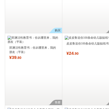
购买
皮皮鲁送你100条命幼儿版贴纸书
郑渊洁性教育书：你从哪里来，我的
朋友（平装）
¥
24
.90
¥
39
.80
售罄