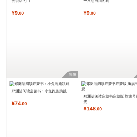
会说话的门
一只想当猫的狗
¥
9
¥
9
.00
.00
售罄
郑渊洁阅读启蒙书：小兔跑跑跳跳
郑渊洁阅读启蒙书启蒙版 旗旗号
舰
¥
74
.00
¥
148
.00