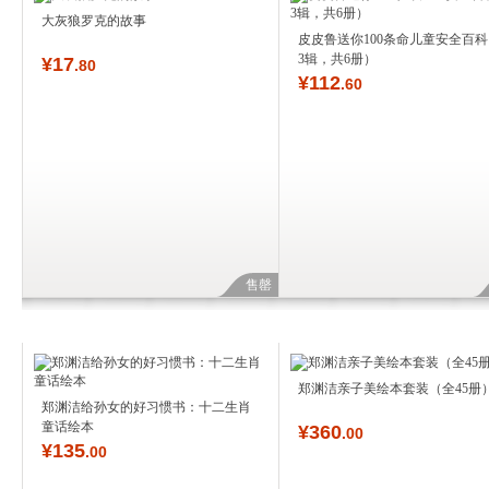
大灰狼罗克的故事
皮皮鲁送你100条命儿童安全百科（
3辑，共6册）
¥
17
.80
¥
112
.60
售罄
郑渊洁亲子美绘本套装（全45册
郑渊洁给孙女的好习惯书：十二生肖
童话绘本
¥
360
.00
¥
135
.00