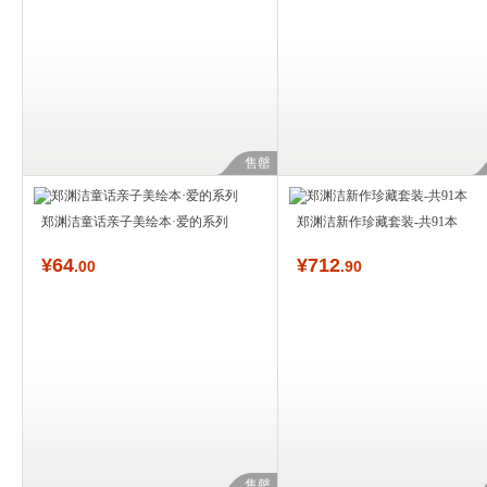
售罄
郑渊洁童话亲子美绘本·爱的系列
郑渊洁新作珍藏套装-共91本
¥
64
¥
712
.00
.90
售罄