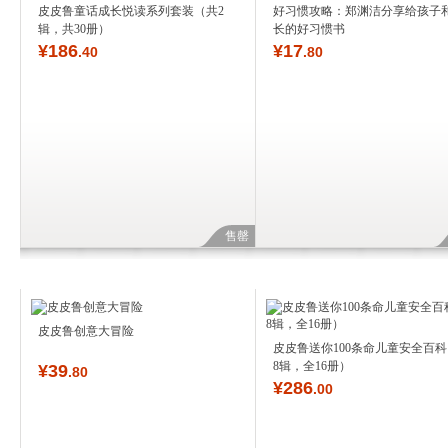
皮皮鲁童话成长悦读系列套装（共2
好习惯攻略：郑渊洁分享给孩子
辑，共30册）
长的好习惯书
¥
186
¥
17
.40
.80
售罄
皮皮鲁创意大冒险
皮皮鲁送你100条命儿童安全百科（
8辑，全16册）
¥
39
.80
¥
286
.00