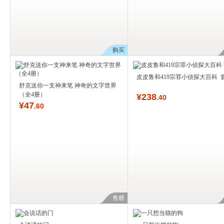
购买
皮皮鲁和419宗罪小侦探大百科 
舒克送你一支神来笔 神奇的文字世界
（全4册）
¥
238
.40
¥
47
.60
售罄