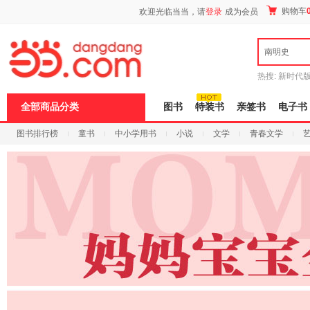
新
购物车
欢迎光临当当，请
登录
成为会员
窗
口
打
南明史
开
无
障
热搜:
新时代
碍
有兽焉全集
说
全部商品分类
图书
特装书
亲签书
电子书
明
页
图书排行榜
童书
中小学用书
小说
文学
青春文学
面,
按
科技
进口原版
电子书
Ctrl
加
波
浪
键
打
开
导
盲
模
式